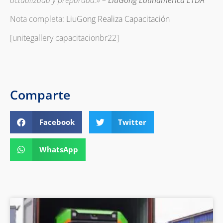
Nota completa:
LiuGong Realiza Capacitación
[unitegallery capacitacionbr22]
Comparte
Facebook
Twitter
WhatsApp