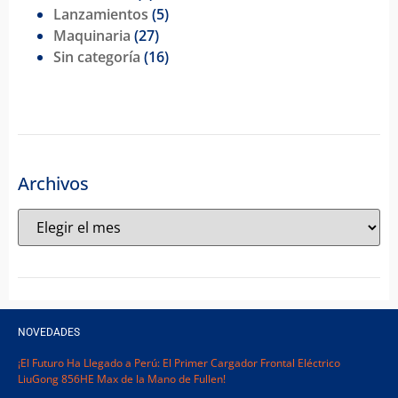
Lanzamientos
(5)
Maquinaria
(27)
Sin categoría
(16)
Archivos
NOVEDADES
¡El Futuro Ha Llegado a Perú: El Primer Cargador Frontal Eléctrico
LiuGong 856HE Max de la Mano de Fullen!