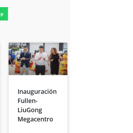
pp
Inauguración
Fullen-
LiuGong
Megacentro