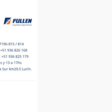
 7196-815 / 814
 +51 936 826 168
: +51 936 825 179
hs y 13 a 17hs
 Sur km29,5 Lurín.