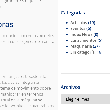
e girar en 360° que se
d.
Categorías
oras
Artículos
(19)
Eventos
(6)
Index News
(8)
importante conocer los modelos
Lanzamientos
(5)
temos una, escogemos de manera
Maquinaria
(27)
Sin categoría
(16)
obre orugas está sostenido
 las que se integran en
Archivos
sistema de movimiento sobre
 maniobrar en terrenos
 total de la máquina se
sto le permite ejecutar trabajos