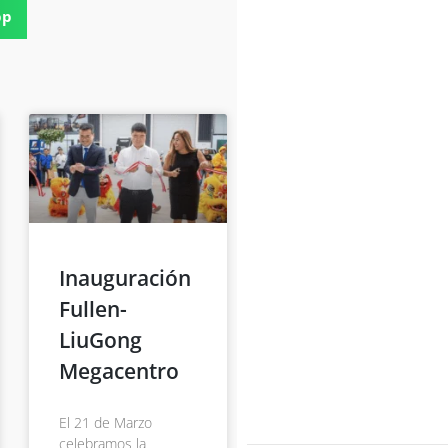
pp
Inauguración
Fullen-
LiuGong
Megacentro
El 21 de Marzo
celebramos la