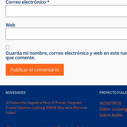
Correo electrónico
*
Web
Guarda mi nombre, correo electrónico y web en este na
que comente.
NOVEDADES
PROYECTO FULL
¡El Futuro Ha Llegado a Perú: El Primer Cargador
NOSOTROS
Frontal Eléctrico LiuGong 856HE Max de la Mano de
Sobre LiuGon
Fullen!
Sobre Aolite