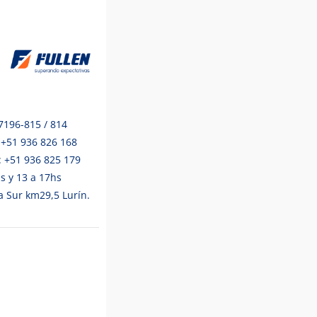
 7196-815 / 814
 +51 936 826 168
: +51 936 825 179
hs y 13 a 17hs
 Sur km29,5 Lurín.