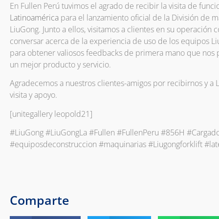
En Fullen Perú tuvimos el agrado de recibir la visita de func
Latinoamérica
para el lanzamiento oficial de la División de 
LiuGong. Junto a ellos, visitamos a clientes en su operación c
conversar acerca de la experiencia de uso de los equipos Li
para obtener valiosos feedbacks de primera mano que nos 
un mejor producto y servicio.
Agradecemos a nuestros clientes-amigos por recibirnos y a 
visita y apoyo.
[unitegallery leopold21]
#LiuGong #LiuGongLa #Fullen #FullenPeru #856H #Cargador
#equiposdeconstruccion #maquinarias #Liugongforklift #late
Comparte