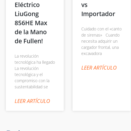
Eléctrico
vs
LiuGong
Importador
856HE Max
Cuidado con el «canto
de la Mano
de sirenas» Cuando
de Fullen!
necesita adquirir un
cargador frontal, una
excavadora
La revolución
tecnológica ha llegado
LEER ARTÍCULO
La revolución
tecnológica y el
compromiso con la
sustentabilidad se
LEER ARTÍCULO